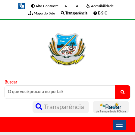
Alto Contraste
A +
A -
Acessibilidade
Mapa do Site
Transparência
E-SIC
Buscar
Transparência
Toggle
navigati