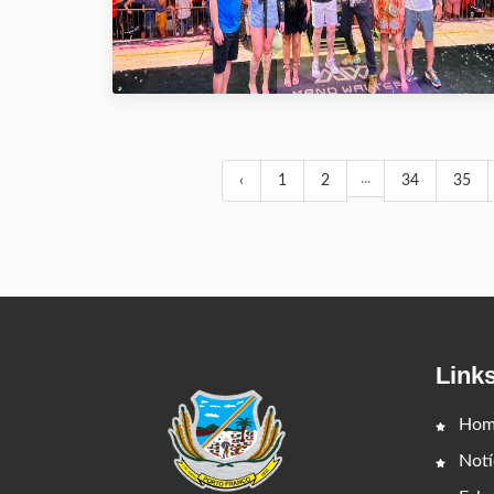
...
‹
1
2
34
35
Link
Hom
Notí