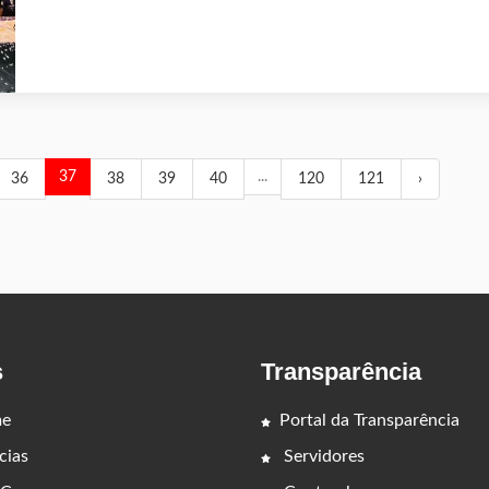
37
...
36
38
39
40
120
121
›
s
Transparência
e
Portal da Transparência
cias
Servidores