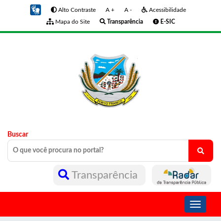
Alto Contraste
A +
A -
Acessibilidade
Mapa do Site
Transparência
E-SIC
Buscar
Transparência
Toggle
navigati