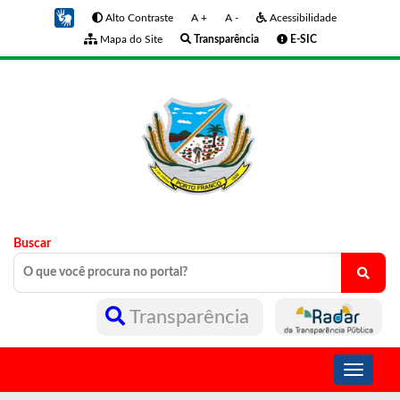
Alto Contraste
A +
A -
Acessibilidade
Mapa do Site
Transparência
E-SIC
Buscar
Transparência
Toggle
navigati