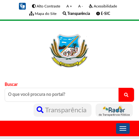
Alto Contraste
A +
A -
Acessibilidade
Mapa do Site
Transparência
E-SIC
Buscar
Transparência
Toggle
navigati