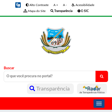
Alto Contraste
A +
A -
Acessibilidade
Mapa do Site
Transparência
E-SIC
Buscar
Transparência
Toggle
navigati