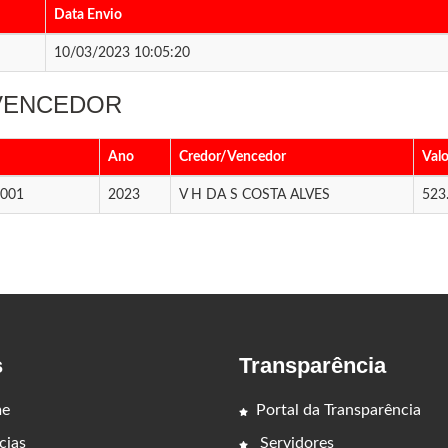
Data Envio
10/03/2023 10:05:20
 VENCEDOR
Ano
Credor/Vencedor
Valo
3001
2023
V H DA S COSTA ALVES
523
s
Transparência
e
Portal da Transparência
cias
Servidores