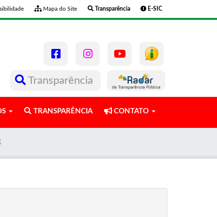
ibilidade
Mapa do Site
Transparência
E-SIC
Transparência
OS
TRANSPARÊNCIA
CONTATO
3