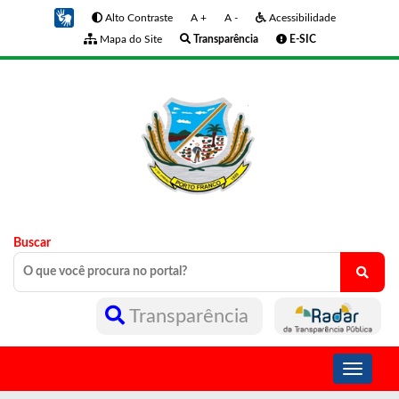
Alto Contraste
A +
A -
Acessibilidade
Mapa do Site
Transparência
E-SIC
Buscar
Transparência
Toggle
navigati